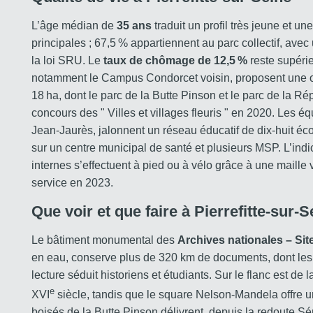
L’âge médian de
35 ans
traduit un profil très jeune et 
principales ; 67,5 % appartiennent au parc collectif, av
la loi SRU. Le
taux de chômage de 12,5 %
reste supérie
notamment le Campus Condorcet voisin, proposent une off
18 ha, dont le parc de la Butte Pinson et le parc de la Rép
concours des " Villes et villages fleuris " en 2020. Les é
Jean-Jaurès, jalonnent un réseau éducatif de dix-huit écol
sur un centre municipal de santé et plusieurs MSP. L’ind
internes s’effectuent à pied ou à vélo grâce à une maille 
service en 2023.
Que voir et que faire à Pierrefitte-sur-S
Le bâtiment monumental des
Archives nationales – Site
en eau, conserve plus de 320 km de documents, dont les 
lecture séduit historiens et étudiants. Sur le flanc est de la 
e
XVI
siècle, tandis que le square Nelson-Mandela offre un 
boisés de la Butte Pinson délivrent, depuis la redoute S