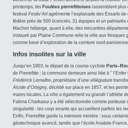
printemps, les
Foulées pierrefittoises
rassemblent plus d
festival
Festiv’Art
agrémente l’esplanade des Essarts de con
fédère près de 500 licenciés, 31 équipes et un palmarès 
Machon héberge, quant à elle, des rencontres départemen
instauré par Plaine Commune relie la ville aux fresques g
comme base d’exploration de la ceinture nord-parisienne
Infos insolites sur la ville
Jusqu’en 1903, le départ de la course cycliste
Paris–Ro
de Pierrefitte : la commune demeure ainsi liée à " l’Enfer
Frédérick Lemaître
, propriétaire d’une villégiature trans
Alcide d’Orbigny
, décédé sur place en 1857, et les peint
mares locales. La ville a également vu grandir l’athlète 
Fatima Charkaoui y a été sélectionnée comme porteuse d
singularité : les coqs errants qui accueillent parfois les 
Enfin, Pierrefitte garde la mémoire minière : sous certaine
géotechnique avancé, tandis que l’école Anatole-France,